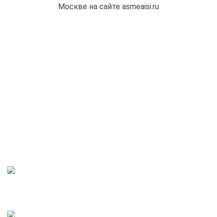
+7(800) 555-32-13
Заказать обратный звонок
Адрес выдачи: Деловые Линии
Ростов-на-Дону, ул. Малиновского, 3
info@asmeaisi.ru
Режим работы:
пн - пт 08:00 - 18:00,
обед с 12:00 - 13:00